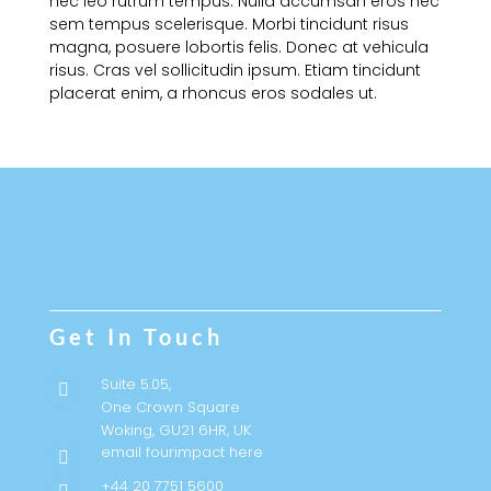
nec leo rutrum tempus. Nulla accumsan eros nec
sem tempus scelerisque. Morbi tincidunt risus
magna, posuere lobortis felis. Donec at vehicula
risus. Cras vel sollicitudin ipsum. Etiam tincidunt
placerat enim, a rhoncus eros sodales ut.
Get In Touch
Suite 5.05,

One Crown Square
Woking, GU21 6HR, UK
email fourimpact here

+44 20 7751 5600